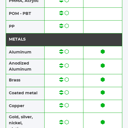
PMMA, Acrylic
POM - PBT
PP
METALS
Aluminum
Anodized
Aluminum​​
Brass​​
Coated metal
Copper
Gold, silver,
nickel,