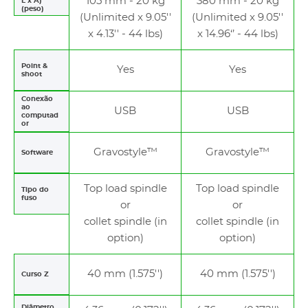
105 mm - 20 kg
380 mm - 20 kg
L x A)
(peso)
(Unlimited x 9.05''
(Unlimited x 9.05''
x 4.13'' - 44 lbs)
x 14.96‘’ - 44 lbs)
Point &
Yes
Yes
shoot
Conexão
ao
USB
USB
computad
or
Gravostyle™
Gravostyle™
Software
Top load spindle
Top load spindle
Tipo do
fuso
or
or
collet spindle (in
collet spindle (in
option)
option)
40 mm (1.575'')
40 mm
(1.575'')
Curso Z
Diâmetro