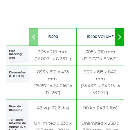
IS400
IS400 VOLUME
Move
Mov
to
to
left
righ
Max
305 x 210 mm
305 x 210 mm
marking
area
(12.007'' x 8.267'')
(12.007'' x 8.267'')
893 x 610 x 435
900 x 615 x 840
Dimensões
(C x L x A)
mm
mm
(35.157'' x 24.016'' x
(35.433'' x 24.213'' x
17.126'')
33.071'')
Peso da
42 kg (92.6 lbs)
90 kg (148.2 lbs)
máquina
Tamanho
Unlimited x 230 x
Unlimited x 230 x
máximo do
objeto (C x