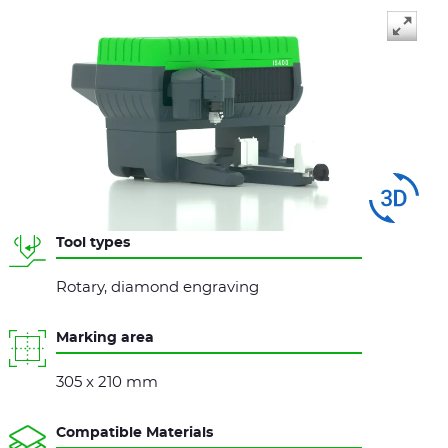
Swipe
to spin
Tool types
Rotary, diamond engraving
Marking area
305 x 210 mm
Compatible Materials