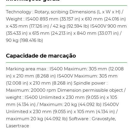
Technology : Rotary, scribing Dimensions (L x W x H) /
Weight : IS400 893 mm (35.157 in) x 610 mm (24.016 in)
x 435 mm (17.126 in) / 42 kg (92.594 lb) IS400V 900 mm
(35.433 in) x 615 mm (24.213 in) x 840 mm (33.071 in) /
90 kg (198.416 lb)
Capacidade de marcação
Marking area max : IS400 Maximum: 305 mm (12.008
in) x 210 mm (8.268 in) IS400V Maximum: 305 mm
(12.008 in) x 210 mm (8.268 in) Spindle power :
Maximum: 20000 rpm Dimension permissible object /
weight : IS400 Unlimited x 230 mm (9.055 in) x 105
mm (4.134 in) / Maximum: 20 kg (44.092 lb) IS400V
Unlimited x 230 mm (9.055 in) x 105 mm (4.134 in) /
maximum 20 kg (44.092 lb) Software : Gravostyle,
Lasertrace