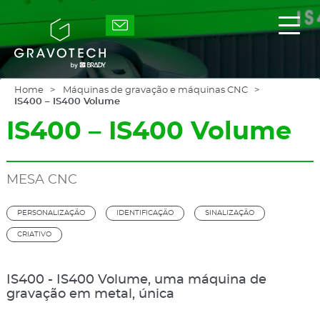
Skip
to
Gravotech
Exibi
main
/
content
ocult
o
men
princ
Home
Máquinas de gravação e máquinas CNC
IS400 – IS400 Volume
IS400 – IS400 Volume
MESA CNC
PERSONALIZAÇÃO
IDENTIFICAÇÃO
SINALIZAÇÃO
CRIATIVO
IS400 - IS400 Volume, uma máquina de
gravação em metal, única