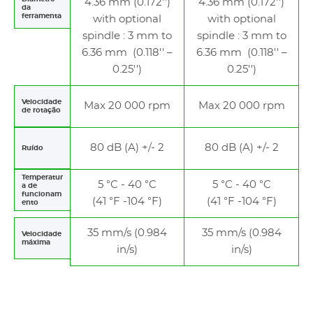
4.36 mm (0.172'')
4.36 mm (0.172'')
da
ferramenta
with optional
with optional
spindle : 3 mm to
spindle : 3 mm to
6.36 mm (0.118'' –
6.36 mm (0.118'' –
0.25'')
0.25'')
Velocidade
Max 20 000 rpm
Max 20 000 rpm
de rotação
80 dB (A) +/- 2
80 dB (A) +/- 2
Ruído
Temperatur
5 °C - 40 °C
5 °C - 40 °C
a de
funcionam
(41 °F -104 °F)
(41 °F -104 °F)
ento
35 mm/s (0.984
35 mm/s (0.984
Velocidade
máxima
in/s)
in/s)