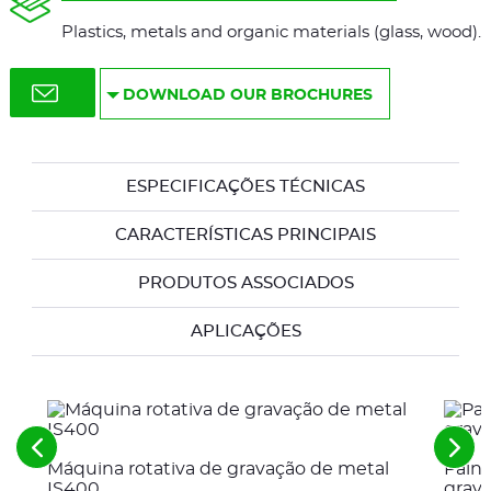
Plastics, metals and organic materials (glass, wood).
DOWNLOAD OUR BROCHURES
ESPECIFICAÇÕES TÉCNICAS
CARACTERÍSTICAS PRINCIPAIS
PRODUTOS ASSOCIADOS
APLICAÇÕES
Veja
Veja
Máquina rotativa de gravação de metal
Paine
os
os
IS400
grav
elementos
pró