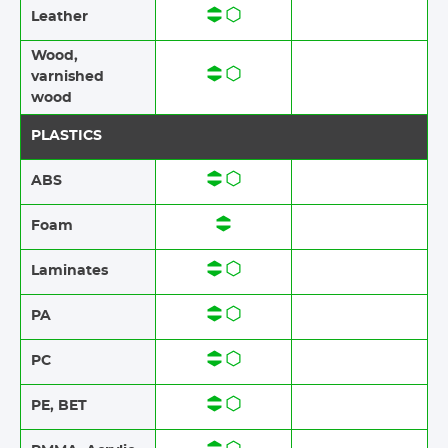
Leather
Wood​​,
varnished
wood
PLASTICS
ABS​​
Foam​​
Laminates​​
PA
PC
PE, BET