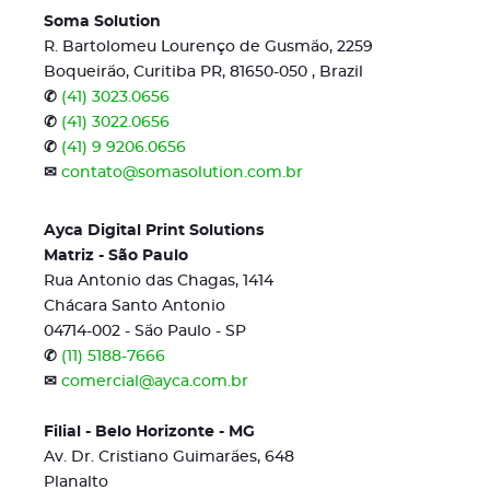
Soma Solution
R. Bartolomeu Lourenço de Gusmão, 2259
Boqueirão, Curitiba PR, 81650-050 , Brazil
✆
(41) 3023.0656
✆
(41) 3022.0656
✆
(41) 9 9206.0656
✉
contato@somasolution.com.br
Ayca Digital Print Solutions
Matriz - São Paulo
Rua Antonio das Chagas, 1414
Chácara Santo Antonio
04714-002 - São Paulo - SP
✆
(11) 5188-7666
✉
comercial@ayca.com.br
Filial - Belo Horizonte - MG
Av. Dr. Cristiano Guimarães, 648
Planalto