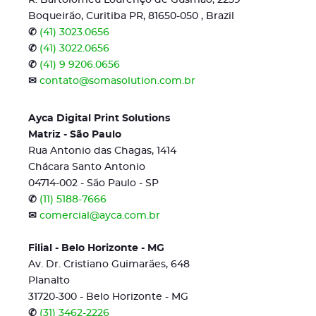
R. Bartolomeu Lourenço de Gusmão, 2259
Boqueirão, Curitiba PR, 81650-050 , Brazil
✆
(41) 3023.0656
✆
(41) 3022.0656
✆
(41) 9 9206.0656
✉
contato@somasolution.com.br
Ayca Digital Print Solutions
Matriz - São Paulo
Rua Antonio das Chagas, 1414
Chácara Santo Antonio
04714-002 - São Paulo - SP
✆
(11) 5188-7666
✉
comercial@ayca.com.br
Filial - Belo Horizonte - MG
Av. Dr. Cristiano Guimarães, 648
Planalto
31720-300 - Belo Horizonte - MG
✆
(31) 3462-2226