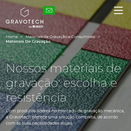
Skip
to
Gravotech
Exibi
main
/
content
ocult
o
men
princ
Home
Materiais de Gravação e Consumíveis
Materiais De Gravação
Nossos materiais de
gravação: escolha e
resistência
Com produtos líderes no mercado de gravação mecânica,
a Gravotech oferece uma solução completa, de acordo
com as suas necessidades atuais.