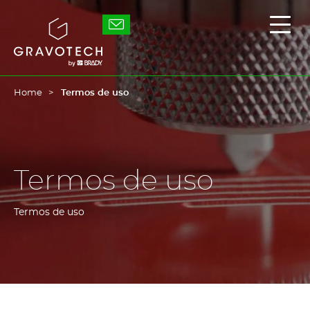
Skip
to
Gravotech
Exibi
main
/
content
ocult
o
men
princ
Home
Termos de uso
Termos de uso
Termos de uso