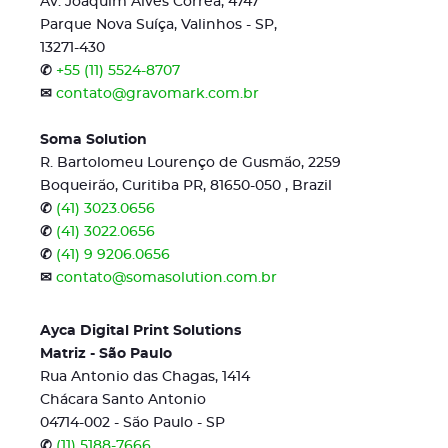
Av. Joaquim Alves Corrêa, 4747
Parque Nova Suíça, Valinhos - SP,
13271-430
✆
+55 (11) 5524-8707
✉
contato@gravomark.com.br
Soma Solution
R. Bartolomeu Lourenço de Gusmão, 2259
Boqueirão, Curitiba PR, 81650-050 , Brazil
✆
(41) 3023.0656
✆
(41) 3022.0656
✆
(41) 9 9206.0656
✉
contato@somasolution.com.br
Ayca Digital Print Solutions
Matriz - São Paulo
Rua Antonio das Chagas, 1414
Chácara Santo Antonio
04714-002 - São Paulo - SP
✆
(11) 5188-7666