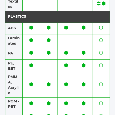
Textil
es​​
PLASTICS
ABS​​
Lamin
ates​​
PA
PE,
BET
PMM
A,
Acryli
c
POM -
PBT