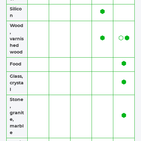
Silico
n
Wood​​
,
varnis
hed
wood
Food​​
Glass,
crysta
l
Stone​
,
granit
e​,
marbl
e