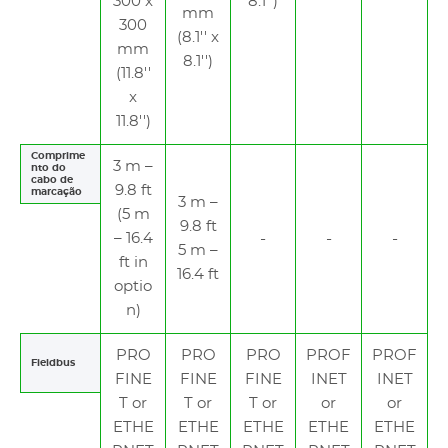
300 x
8.1'')
mm
300
(8.1'' x
mm
8.1'')
(11.8''
x
11.8'')
Comprime
3 m –
nto do
cabo de
9.8 ft
marcação
3 m –
(5 m
9.8 ft
– 16.4
5 m –
ft in
16.4 ft
optio
n)
PRO
PRO
PRO
PROF
PROF
Fieldbus
FINE
FINE
FINE
INET
INET
T or
T or
T or
or
or
ETHE
ETHE
ETHE
ETHE
ETHE