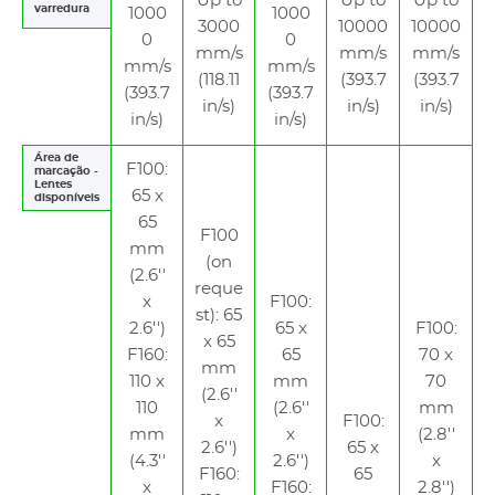
Up to
Up to
Up to
varredura
1000
1000
3000
10000
10000
0
0
mm/s
mm/s
mm/s
mm/s
mm/s
(118.11
(393.7
(393.7
(393.7
(393.7
in/s)
in/s)
in/s)
in/s)
in/s)
Área de
F100:
marcação -
Lentes
65 x
disponíveis
65
F100
mm
(on
(2.6''
reque
x
F100:
st): 65
2.6'')
65 x
F100:
x 65
F160:
65
70 x
mm
110 x
mm
70
(2.6''
110
(2.6''
mm
x
F100:
mm
x
(2.8''
2.6'')
65 x
(4.3''
2.6'')
x
F160:
65
x
F160:
2.8'')