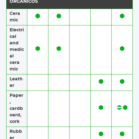
ORGÂNICOS
Cera
mic​​
Electri
cal
and
medic
al
cera
mic
Leath
er
Paper​​
,
cardb
oard,
cork
Rubb
er​​