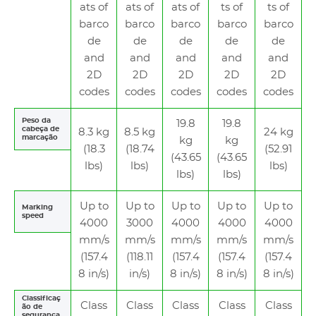
ats of
ats of
ats of
ts of
ts of
barco
barco
barco
barco
barco
de
de
de
de
de
and
and
and
and
and
2D
2D
2D
2D
2D
codes
codes
codes
codes
codes
Peso da
19.8
19.8
cabeça de
8.3 kg
8.5 kg
24 kg
marcação
kg
kg
(18.3
(18.74
(52.91
(43.65
(43.65
lbs)
lbs)
lbs)
lbs)
lbs)
Up to
Up to
Up to
Up to
Up to
Marking
speed
4000
3000
4000
4000
4000
mm/s
mm/s
mm/s
mm/s
mm/s
(157.4
(118.11
(157.4
(157.4
(157.4
8 in/s)
in/s)
8 in/s)
8 in/s)
8 in/s)
Classificaç
Class
Class
Class
Class
Class
ão de
segurança