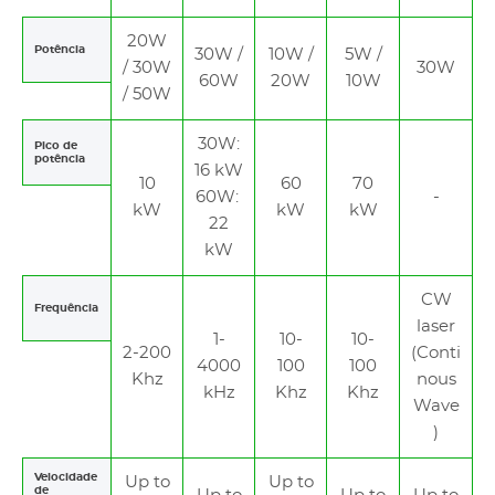
20W
Potência
30W /
10W /
5W /
/ 30W
30W
60W
20W
10W
/ 50W
30W:
Pico de
potência
16 kW
10
60
70
60W:
-
kW
kW
kW
22
kW
CW
Frequência
laser
1-
10-
10-
2-200
(Conti
4000
100
100
Khz
nous
kHz
Khz
Khz
Wave
)
Velocidade
Up to
Up to
de