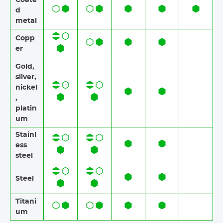
Coate
d
metal
Copp
er
Gold,
silver,
nickel
,
platin
um
Stainl
ess
steel​​
Steel
Titani
um