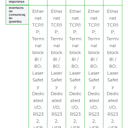
segurança
Interfaces
Ether
Ether
Ether
Ether
Ether
de
comunicaç
net
net
net
net
net
ão
(padrão)
TCP/I
TCP/I
TCP/I
TCP/I
TCP/I
P;
P;
P;
P;
P;
Termi
Termi
Termi
Termi
Termi
nal
nal
nal
nal
nal
block
block
block
block
block
8I /
8I /
8I /
8I /
8I /
8O;
8O;
8O;
8O;
8O;
Laser
Laser
Laser
Laser
Laser
Safet
Safet
Safet
Safet
Safet
y
y
y
y
y
Dedic
Dedic
Dedic
Dedic
Dedic
ated
ated
ated
ated
ated
I/O;
I/O;
I/O;
I/O;
I/O;
RS23
RS23
RS23
RS23
RS23
2;
2;
2;
2;
2;