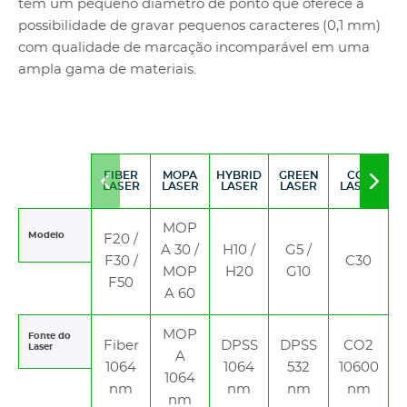
tem um pequeno diâmetro de ponto que oferece a
possibilidade de gravar pequenos caracteres (0,1 mm)
com qualidade de marcação incomparável em uma
ampla gama de materiais.
FIBER
MOPA
HYBRID
GREEN
CO2
Move
Mov
LASER
LASER
LASER
LASER
LASER
to
to
left
righ
MOP
Modelo
F20 /
A 30 /
H10 /
G5 /
F30 /
C30
MOP
H20
G10
F50
A 60
MOP
Fonte do
Fiber
DPSS
DPSS
CO2
Laser
A
1064
1064
532
10600
1064
nm
nm
nm
nm
nm