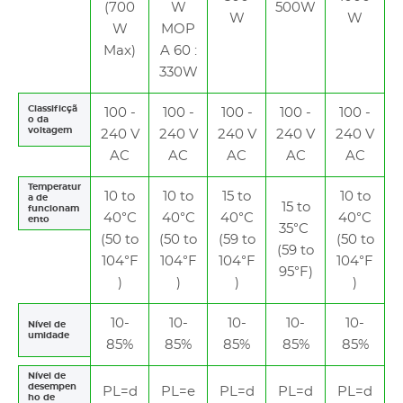
(700
W
500W
W
W
W
MOP
Max)
A 60 :
330W
Classificçã
100 -
100 -
100 -
100 -
100 -
o da
voltagem
240 V
240 V
240 V
240 V
240 V
AC
AC
AC
AC
AC
Temperatur
10 to
10 to
15 to
10 to
a de
15 to
funcionam
40°C
40°C
40°C
40°C
ento
35°C
(50 to
(50 to
(59 to
(50 to
(59 to
104°F
104°F
104°F
104°F
95°F)
)
)
)
)
10-
10-
10-
10-
10-
Nível de
umidade
85%
85%
85%
85%
85%
Nível de
desempen
PL=d
PL=e
PL=d
PL=d
PL=d
ho de