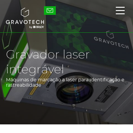
Skip
to
Gravotech
Exibi
main
/
content
ocult
o
men
princ
Gravador laser
integrável
Máquinas de marcação a laser para identificação e
rastreabilidade