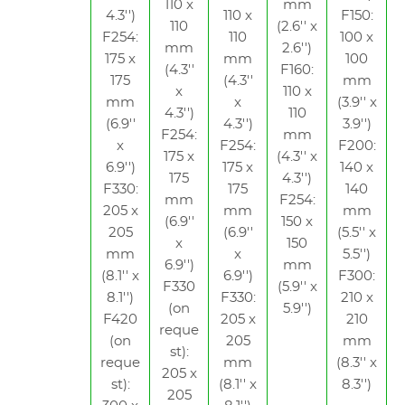
110 x
mm
4.3'')
110 x
F150:
110
(2.6'' x
F254:
110
100 x
mm
2.6'')
175 x
mm
100
(4.3''
F160:
175
(4.3''
mm
x
110 x
mm
x
(3.9'' x
4.3'')
110
(6.9''
4.3'')
3.9'')
F254:
mm
x
F254:
F200:
175 x
(4.3'' x
6.9'')
175 x
140 x
175
4.3'')
F330:
175
140
mm
F254:
205 x
mm
mm
(6.9''
150 x
205
(6.9''
(5.5'' x
x
150
mm
x
5.5'')
6.9'')
mm
(8.1'' x
6.9'')
F300:
F330
(5.9'' x
8.1'')
F330:
210 x
(on
5.9'')
F420
205 x
210
reque
(on
205
mm
st):
reque
mm
(8.3'' x
205 x
st):
(8.1'' x
8.3'')
205