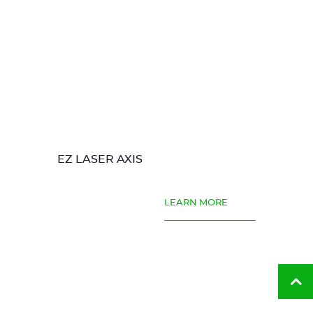
EZ LASER AXIS
LEARN MORE
Vol
ao
to