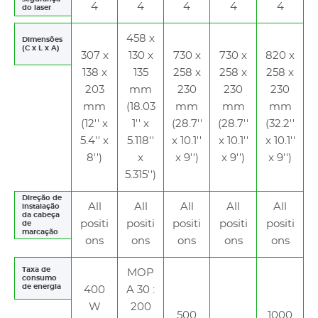
4
4
4
4
4
do laser
458 x
Dimensões
(C x L x A)
307 x
130 x
730 x
730 x
820 x
138 x
135
258 x
258 x
258 x
203
mm
230
230
230
mm
(18.03
mm
mm
mm
(12'' x
1'' x
(28.7''
(28.7''
(32.2''
5.4'' x
5.118''
x 10.1''
x 10.1''
x 10.1''
8'')
x
x 9'')
x 9'')
x 9'')
5.315'')
Direção de
All
All
All
All
All
instalação
da cabeça
positi
positi
positi
positi
positi
de
marcação
ons
ons
ons
ons
ons
Taxa de
MOP
consumo
de energia
400
A 30 :
W
200
500
1000