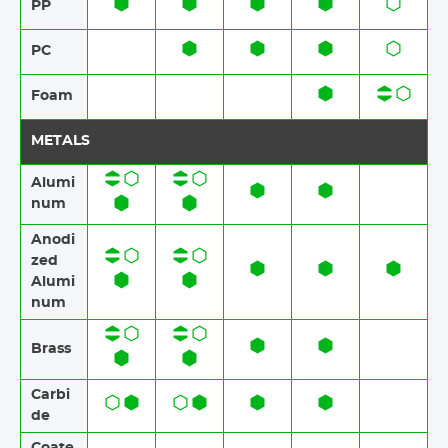
PP
PC
Foam​​
METALS
Alumi
num
Anodi
zed
Alumi
num​​
Brass​​
Carbi
de