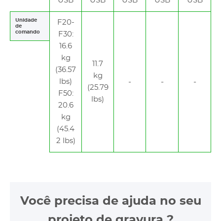
USB
USB
USB
USB
USB
Unidade
F20-
de
comando
F30:
16.6
kg
11.7
(36.57
kg
lbs)
(25.79
F50:
lbs)
20.6
kg
(45.4
2 lbs)
Você precisa de ajuda no seu
projeto de gravura ?