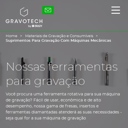
Skip
to
Gravotech
Exibi
main
/
content
ocult
o
men
princ
Home
Materiais de Gravação e Consumíveis
Suprimentos Para Gravação Com Máquinas Mecânicas
Nossas ferramentas
para gravação
Você procura uma ferramenta rotativa para sua máquina
de gravação? Fácil de usar, econômica e de alto
desempenho, nossa gama de fresas, insertos e
ferramentas diamantadas atenderá as suas necessidades -
seja qual for a sua máquina de gravação