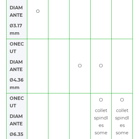
DIAM
O
ANTE
Ø3.17
mm
ONEC
UT
DIAM
O
O
ANTE
Ø4.36
mm
ONEC
O
O
UT
collet
collet
DIAM
spindl
spindl
ANTE
es
es
some
some
Ø6.35