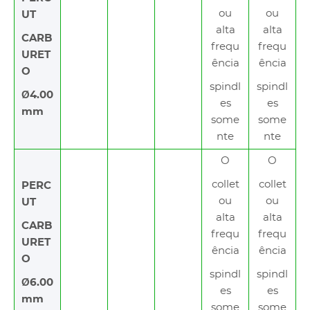
ou
ou
UT
alta
alta
CARB
frequ
frequ
URET
ência
ência
O
spindl
spindl
Ø4.00
es
es
mm
some
some
nte
nte
O
O
collet
collet
PERC
ou
ou
UT
alta
alta
CARB
frequ
frequ
URET
ência
ência
O
spindl
spindl
Ø6.00
es
es
mm
some
some