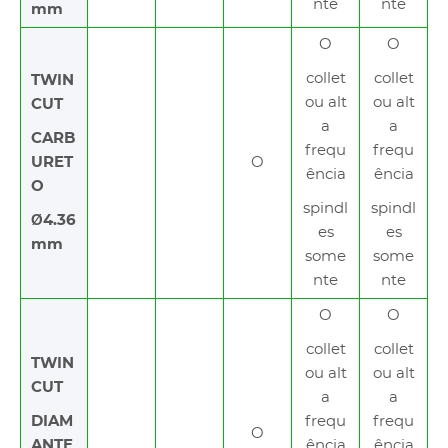
nte
nte
mm
O
O
collet
collet
TWIN
ou alt
ou alt
CUT
a
a
CARB
frequ
frequ
URET
O
ência
ência
O
spindl
spindl
Ø4.36
es
es
mm
some
some
nte
nte
O
O
collet
collet
TWIN
ou alt
ou alt
CUT
a
a
DIAM
frequ
frequ
O
ANTE
ência
ência