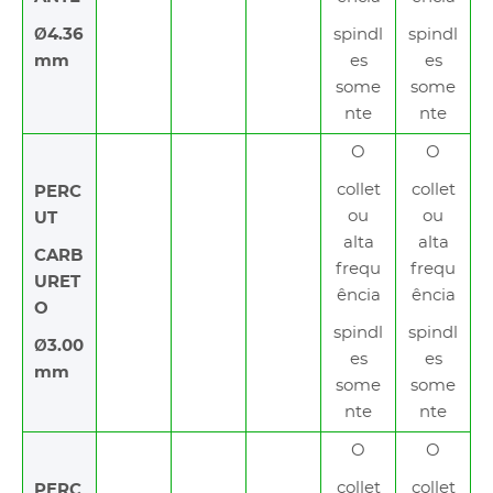
Ø4.36
spindl
spindl
mm
es
es
some
some
nte
nte
O
O
collet
collet
PERC
ou
ou
UT
alta
alta
CARB
frequ
frequ
URET
ência
ência
O
spindl
spindl
Ø3.00
es
es
mm
some
some
nte
nte
O
O
collet
collet
PERC