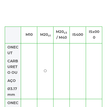
M20
ISx00
v3
M10
M20
IS400
v1
/ M40
0
ONEC
UT
CARB
URET
O
O OU
AÇO
Ø3.17
mm
ONEC