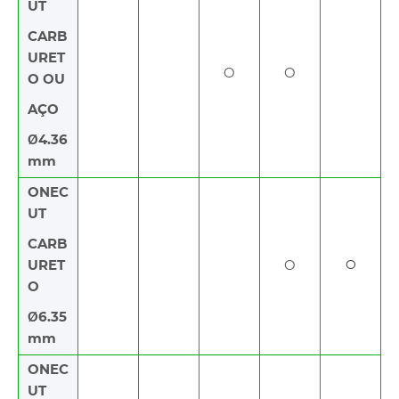
UT
CARB
URET
O
O
O OU
AÇO
Ø4.36
mm
ONEC
UT
CARB
URET
O
O
O
Ø6.35
mm
ONEC
UT