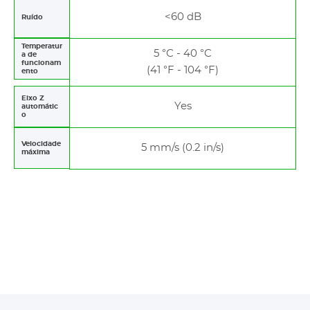
<60 dB
Ruído
Temperatur
5 °C - 40 °C
a de
funcionam
(41 °F - 104 °F)
ento
Eixo Z
Yes
automátic
o
Velocidade
5 mm/s (0.2 in/s)
máxima