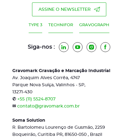
ASSINE O NEWSLETTER
TYPE 3
TECHNIFOR
GRAVOGRAPH
Siga-nos :
LinkedIn
YouTube
Instagram
Facebook
Gravomark Gravação e Marcação Industrial
Av. Joaquim Alves Corrêa, 4747
Parque Nova Suíça, Valinhos - SP,
13271-430
✆
+55 (11) 5524-8707
✉
contato@gravomark.com.br
Soma Solution
R. Bartolomeu Lourenço de Gusmão, 2259
Boqueirão, Curitiba PR, 81650-050 , Brazil