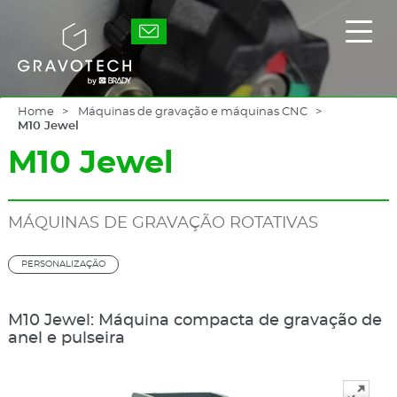
Skip
to
Gravotech
Exibi
main
/
content
ocult
o
men
princ
Home
Máquinas de gravação e máquinas CNC
M10 Jewel
M10 Jewel
MÁQUINAS DE GRAVAÇÃO ROTATIVAS
PERSONALIZAÇÃO
M10 Jewel: Máquina compacta de gravação de
anel e pulseira