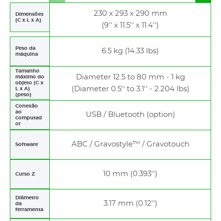
left
righ
230 x 293 x 290 mm
Dimensões
(C x L x A)
(9'' x 11.5'' x 11.4'')
Peso da
6.5 kg (14.33 lbs)
máquina
Tamanho
Diameter 12.5 to 80 mm - 1 kg
máximo do
objeto (C x
(Diameter 0.5'' to 3.1'' - 2.204 lbs)
L x A)
(peso)
Conexão
ao
USB / Bluetooth (option)
computad
or
ABC / Gravostyle™ / Gravotouch
Software
10 mm (0.393'')
Curso Z
Diâmetro
3.17 mm (0.12'')
da
ferramenta