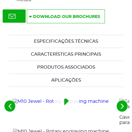
DOWNLOAD OUR BROCHURES
ESPECIFICAÇÕES TÉCNICAS
CARACTERÍSTICAS PRINCIPAIS
PRODUTOS ASSOCIADOS
APLICAÇÕES
Veja
Veja
os
os
Gave
elementos
pró
anteriores
ele
para