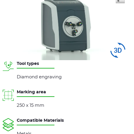
Swipe
to spin
Tool types
Diamond engraving
Marking area
250 x 15 mm
Compatible Materials
Metals