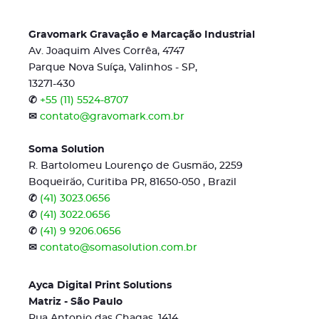
Gravomark Gravação e Marcação Industrial
Av. Joaquim Alves Corrêa, 4747
Parque Nova Suíça, Valinhos - SP,
13271-430
✆
+55 (11) 5524-8707
✉
contato@gravomark.com.br
Soma Solution
R. Bartolomeu Lourenço de Gusmão, 2259
Boqueirão, Curitiba PR, 81650-050 , Brazil
✆
(41) 3023.0656
✆
(41) 3022.0656
✆
(41) 9 9206.0656
✉
contato@somasolution.com.br
Ayca Digital Print Solutions
Matriz - São Paulo
Rua Antonio das Chagas, 1414