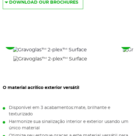
DOWNLOAD OUR BROCHURES
Veja
Veja
os
os
elementos
pró
anteriores
ele
O material acrílico exterior versátil
Disponível em 3 acabamentos:mate, brilhante e
texturizado
Harmonize sua sinalização interior e exterior usando um
único material
Otimize seu estoque graças a este material versátil para